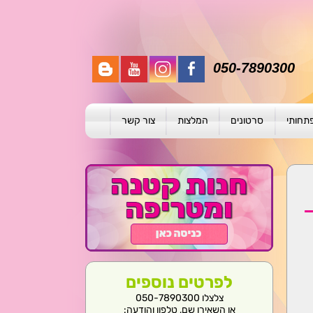
050-7890300
פתחותי
סרטונים
המלצות
צור קשר
תית
ת
ול פרטני
לפרטים נוספים
צלצלו 050-7890300
או השאירו שם, טלפון והודעה: