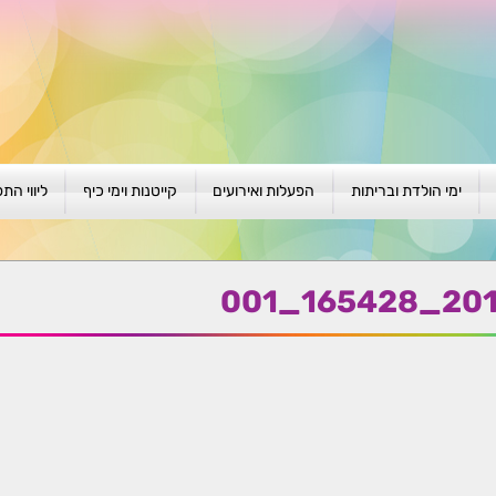
ימי הולדת ובריתות
הפעלות ואירועים
קייטנות וימי כיף
ליווי הת
ת
יום הולדת לגילאי 1-4
גיבוש וסוף שנה
קייטנות בגני ילדים
סדנה קבוצ
ן
יום הולדת לגילאי 5-8
פעילויות קיץ
קייטנות לבי"ס
סדנה פרטי
201909
יום הולדת לגילאי 9 +
הפעלות פתוחות
ביתיות / שכונתיות
אבחון וטיפ
הפעלה בברית/ה
חגיגה בחגים
חברות
חברות
למען הקהילה