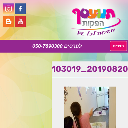
050-7890300
לדלג
תפריט
לתוכן
20190820_103019