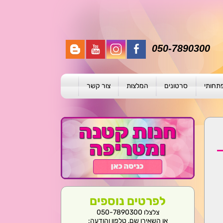
050-7890300
פתחותי
סרטונים
המלצות
צור קשר
תית
ת
ול פרטני
לפרטים נוספים
צלצלו 050-7890300
או השאירו שם, טלפון והודעה: