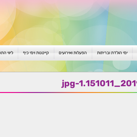
ימי הולדת ובריתות
הפעלות ואירועים
קייטנות וימי כיף
ליווי הת
ת
יום הולדת לגילאי 1-4
גיבוש וסוף שנה
קייטנות בגני ילדים
סדנה קבוצ
ן
יום הולדת לגילאי 5-8
פעילויות קיץ
קייטנות לבי"ס
סדנה פרטי
20190818
יום הולדת לגילאי 9 +
הפעלות פתוחות
ביתיות / שכונתיות
אבחון וטיפ
הפעלה בברית/ה
חגיגה בחגים
חברות
חברות
למען הקהילה