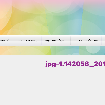
ימי הולדת ובריתות
הפעלות ואירועים
קייטנות וימי כיף
ליווי הת
ת
יום הולדת לגילאי 1-4
גיבוש וסוף שנה
קייטנות בגני ילדים
סדנה קבוצ
ן
יום הולדת לגילאי 5-8
פעילויות קיץ
קייטנות לבי"ס
סדנה פרטי
2019081
יום הולדת לגילאי 9 +
הפעלות פתוחות
ביתיות / שכונתיות
אבחון וטיפ
הפעלה בברית/ה
חגיגה בחגים
חברות
חברות
למען הקהילה