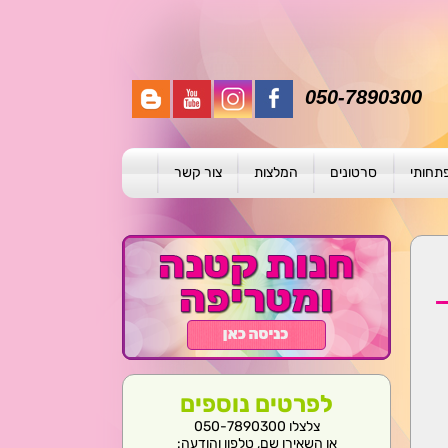
050-7890300
פתחותי
סרטונים
המלצות
צור קשר
תית
ת
ול פרטני
לפרטים נוספים
צלצלו 050-7890300
או השאירו שם, טלפון והודעה: