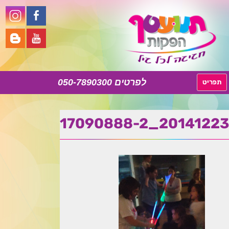
050-7890300
לדלג
תפריט
לתוכן
20141223_17090888-2