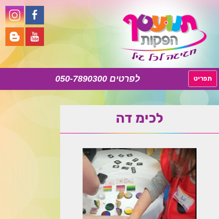
050-7890300
לדלג
תפריט
לתוכן
‏‏לכימ דה