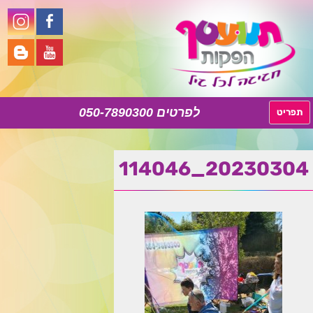
050-7890300
לדלג
תפריט
לתוכן
20230304_114046