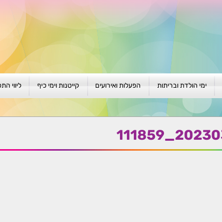
ימי הולדת ובריתות
הפעלות ואירועים
קייטנות וימי כיף
ליווי הת
ת
יום הולדת לגילאי 1-4
גיבוש וסוף שנה
קייטנות בגני ילדים
סדנה קבוצ
ן
יום הולדת לגילאי 5-8
פעילויות קיץ
קייטנות לבי"ס
סדנה פרטי
20230304_
יום הולדת לגילאי 9 +
הפעלות פתוחות
ביתיות / שכונתיות
אבחון וטיפ
הפעלה בברית/ה
חגיגה בחגים
חברות
חברות
למען הקהילה