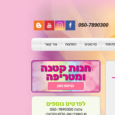
050-7890300
פתחותי
סרטונים
המלצות
צור קשר
תית
ת
ול פרטני
לפרטים נוספים
צלצלו 050-7890300
או השאירו שם, טלפון והודעה: