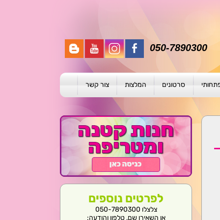
050-7890300
פתחותי
סרטונים
המלצות
צור קשר
תית
ת
ול פרטני
לפרטים נוספים
צלצלו 050-7890300
או השאירו שם, טלפון והודעה: