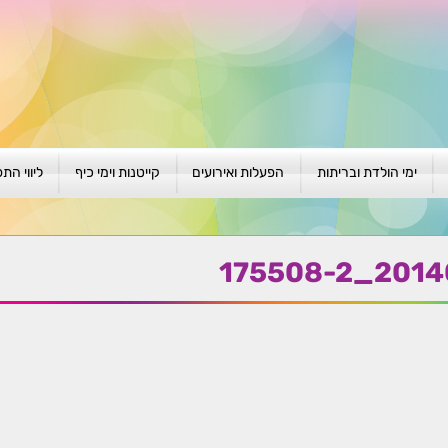
ימי הולדת ובריתות
הפעלות ואירועים
קייטנות וימי כיף
ליווי הת
ת
יום הולדת לגילאי 1-4
גיבוש וסוף שנה
קייטנות בגני ילדים
סדנה קבוצ
ן
יום הולדת לגילאי 5-8
פעילויות קיץ
קייטנות לבי"ס
סדנה פרטי
20140625
יום הולדת לגילאי 9 +
הפעלות פתוחות
ביתיות / שכונתיות
אבחון וטיפ
הפעלה בברית/ה
חגיגה בחגים
חברות
חברות
למען הקהילה