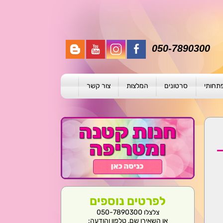
050-7890300
פתחותי
סרטונים
המלצות
צור קשר
תית
ת
ול פרטני
לפרטים נוספים
צלצלו 050-7890300
או השאירו שם, טלפון והודעה: