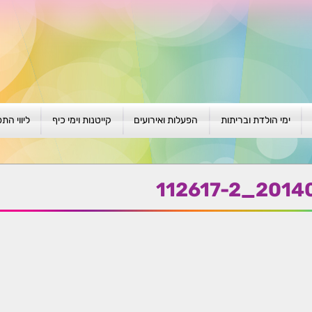
ימי הולדת ובריתות
הפעלות ואירועים
קייטנות וימי כיף
ליווי הת
ת
יום הולדת לגילאי 1-4
גיבוש וסוף שנה
קייטנות בגני ילדים
סדנה קבוצ
ן
יום הולדת לגילאי 5-8
פעילויות קיץ
קייטנות לבי"ס
סדנה פרטי
20140806_
יום הולדת לגילאי 9 +
הפעלות פתוחות
ביתיות / שכונתיות
אבחון וטיפ
הפעלה בברית/ה
חגיגה בחגים
חברות
חברות
למען הקהילה