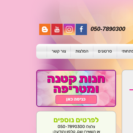
050-7890300
פתחותי
סרטונים
המלצות
צור קשר
תית
ת
ול פרטני
לפרטים נוספים
צלצלו 050-7890300
או השאירו שם, טלפון והודעה: