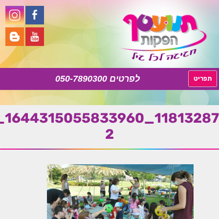
11813287_1644315055833960_4918612923217449994_n-