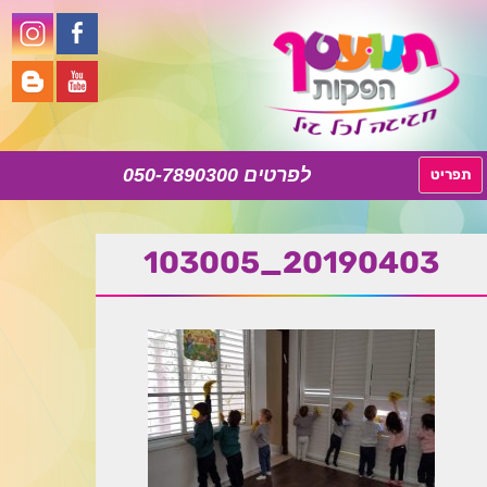
050-7890300
לדלג
תפריט
לתוכן
20190403_103005