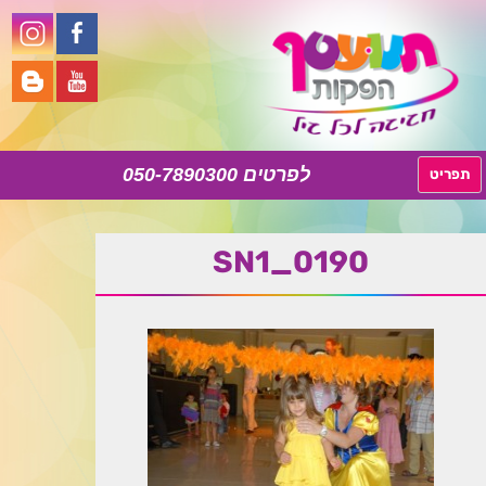
050-7890300
לדלג
תפריט
לתוכן
SN1_0190