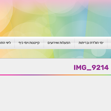
ימי הולדת ובריתות
הפעלות ואירועים
קייטנות וימי כיף
ליווי הת
ת
יום הולדת לגילאי 1-4
גיבוש וסוף שנה
קייטנות בגני ילדים
סדנה קבוצ
ן
יום הולדת לגילאי 5-8
פעילויות קיץ
קייטנות לבי"ס
סדנה פרטי
IMG_9214
יום הולדת לגילאי 9 +
הפעלות פתוחות
ביתיות / שכונתיות
אבחון וטיפ
הפעלה בברית/ה
חגיגה בחגים
חברות
חברות
למען הקהילה