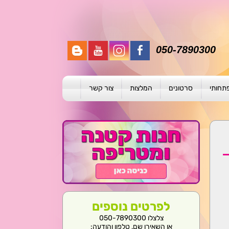
050-7890300
פתחותי
סרטונים
המלצות
צור קשר
תית
ת
ול פרטני
לפרטים נוספים
צלצלו 050-7890300
או השאירו שם, טלפון והודעה: