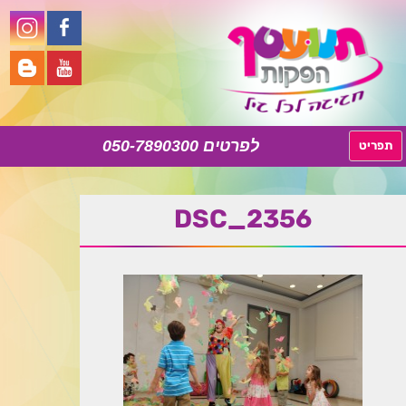
050-7890300
לדלג
תפריט
לתוכן
DSC_2356