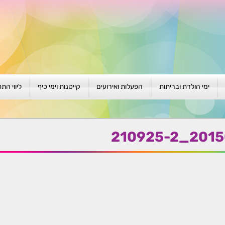
ימי הולדת ובריתות
הפעלות ואירועים
קייטנות וימי כיף
ליווי הת
ת
יום הולדת לגילאי 1-4
גיבוש וסוף שנה
קייטנות בגני ילדים
סדנה קבוצ
ן
יום הולדת לגילאי 5-8
פעילויות קיץ
קייטנות לבי"ס
סדנה פרטי
20150218
יום הולדת לגילאי 9 +
הפעלות פתוחות
ביתיות / שכונתיות
אבחון וטיפ
הפעלה בברית/ה
חגיגה בחגים
חברות
חברות
למען הקהילה