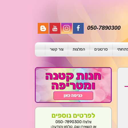
050-7890300
פתחותי
סרטונים
המלצות
צור קשר
תית
ת
ול פרטני
לפרטים נוספים
צלצלו 050-7890300
או השאירו שם, טלפון והודעה: