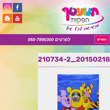
050-7890300
לדלג
תפריט
לתוכן
20150218_210734-2